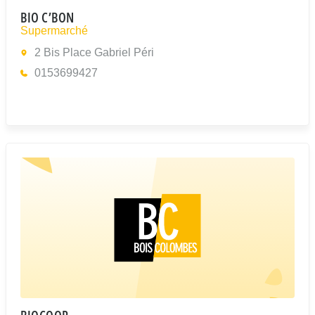
BIO C’BON
Supermarché
2 Bis Place Gabriel Péri
0153699427