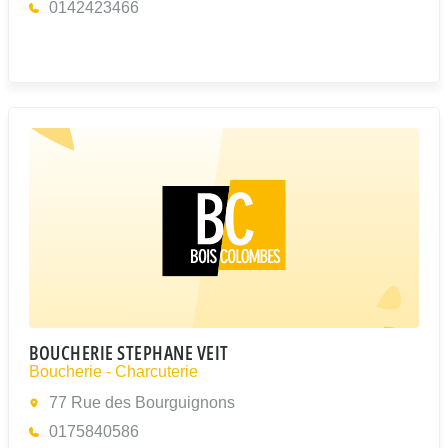
0142423466
BOUCHERIE STEPHANE VEIT
Boucherie - Charcuterie
77 Rue des Bourguignons
0175840586