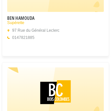
BEN HAMOUDA
Supérette
97 Rue du Général Leclerc
0147821885