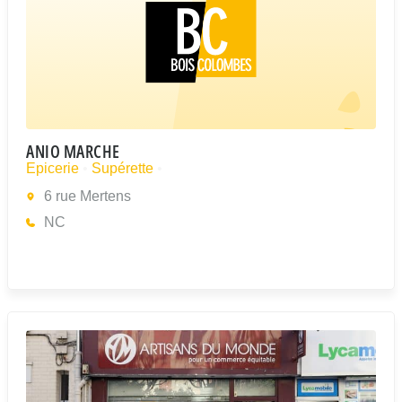
ANJO MARCHE
Epicerie
•
Supérette
•
6 rue Mertens
NC