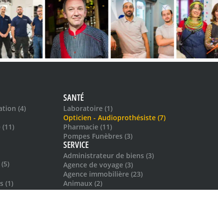
SANTÉ
tion (4)
Laboratoire (1)
Opticien - Audioprothésiste (7)
 (11)
Pharmacie (11)
Pompes Funèbres (3)
SERVICE
Administrateur de biens (3)
(5)
Agence de voyage (3)
Agence immobilière (23)
 (1)
Animaux (2)
s (7)
Assurance (4)
Auto-école (5)
Banque (12)