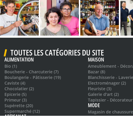
TOUTES LES CATÉGORIES DU SITE
ALIMENTATION
MAISON
Bio (1)
Ameublement - Décora
Boucherie - Charcuterie (7)
Bazar (8)
Boulangerie - Pâtisserie (19)
Blanchisserie - Laverie
Caviste (4)
Electroménager (2)
Chocolatier (2)
Fleuriste (3)
Epicerie (5)
Galerie d'art (2)
Primeur (3)
Tapissier - Décorateur 
MODE
Supérette (20)
Supermarché (12)
Magasin de chaussures
ARTISANAT
Magasins de vêtement
RESTAURATION
Cordonnier (1)
Couvreur (3)
Africain (2)