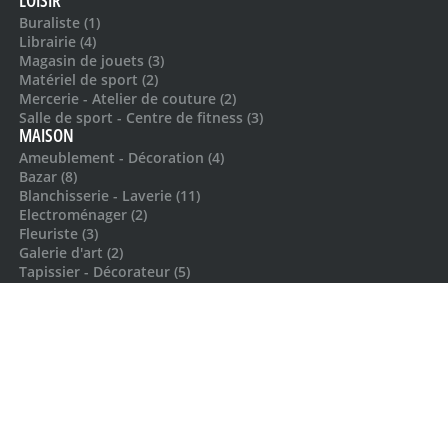
Buraliste (1)
Librairie (4)
Magasin de jouets (3)
Matériel de sport (2)
Mercerie - Atelier de couture (2)
Salle de sport - Centre de fitness (3)
MAISON
Ameublement - Décoration (4)
Bazar (8)
Blanchisserie - Laverie (11)
Electroménager (2)
Fleuriste (3)
Galerie d'art (2)
Tapissier - Décorateur (5)
MODE
Magasin de chaussures (1)
Magasins de vêtements (7)
RESTAURATION
Africain (2)
Asiatique (7)
Bar (13)
Brasserie (12)
Burger (2)