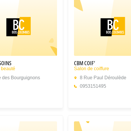
SOINS
CBM COIF’
e beauté
Salon de coiffure
 des Bourguignons
8 Rue Paul Déroulède
0953151495