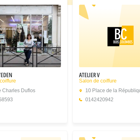
’EDEN
ATELIER V
coiffure
Salon de coiffure
 Charles Duflos
10 Place de la Républiq
58593
0142420942