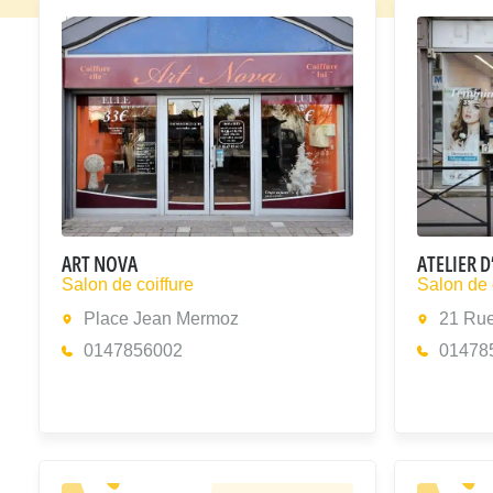
ART NOVA
ATELIER D
Salon de coiffure
Salon de 
Place Jean Mermoz
21 Rue
0147856002
01478