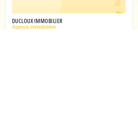
DUCLOUX IMMOBILIER
Agence immobilière
14 Rue du Général Leclerc
0142421086