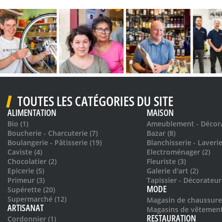
TOUTES LES CATÉGORIES DU SITE
ALIMENTATION
MAISON
Bio (1)
Ameublement - Décora
Boucherie - Charcuterie (7)
Bazar (8)
Boulangerie - Pâtisserie (19)
Blanchisserie - Laverie
Caviste (4)
Electroménager (2)
Chocolatier (2)
Fleuriste (3)
Epicerie (5)
Galerie d'art (2)
Primeur (3)
Tapissier - Décorateur 
MODE
Supérette (20)
Supermarché (12)
Magasin de chaussures
ARTISANAT
Magasins de vêtement
RESTAURATION
Cordonnier (1)