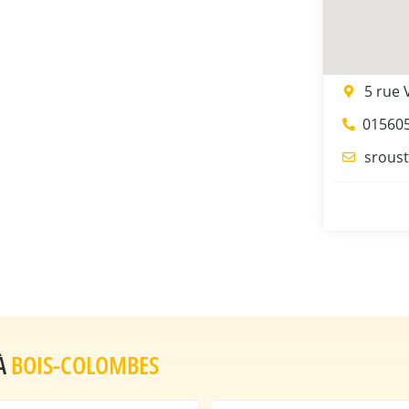
5 rue 
01560
sroust
 À
BOIS-COLOMBES